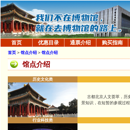
首页
优惠目录
通票介绍
购买指南
首页
>
馆点介绍
>
馆点介绍
馆点介绍
历史文化类
古都北京人文荟萃，历史
景知识，在短暂的参观过
行业科技类