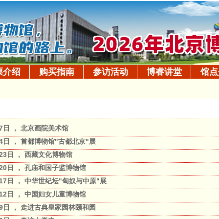
票介绍
购买指南
参访活动
博睿讲堂
馆点
月7日 ， 北京画院美术馆
月4日 ， 首都博物馆"古都北京"展
月23日 ， 西藏文化博物馆
月20日 ， 孔庙和国子监博物馆
月17日 ， 中华世纪坛"匈奴与中原"展
月12日 ， 中国妇女儿童博物馆
4月9日 ， 走进古典皇家园林颐和园